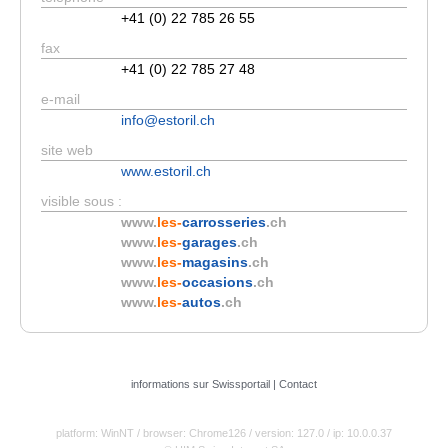
+41 (0) 22 785 26 55
fax
+41 (0) 22 785 27 48
e-mail
info@estoril.ch
site web
www.estoril.ch
visible sous :
www.
les-
carrosseries
.ch
www.
les-
garages
.ch
www.
les-
magasins
.ch
www.
les-
occasions
.ch
www.
les-
autos
.ch
informations sur Swissportail
|
Contact
platform: WinNT
/ browser: Chrome126
/ version: 127.0
/ ip: 10.0.0.37